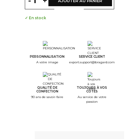
-
+
AJOUTER AU PANIER
✓ En stock
PERSONNALISATION
SERVICE CLIENT
A votre image
export.support@bragard.com
QUALITÉ DE
TOUJOURS À VOS
CONFECTION
CÔTÉS
90 ans de savoir-faire
Au service de votre
passion