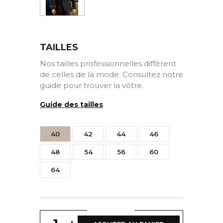
TAILLES
Nos tailles professionnelles diffèrent
de celles de la mode. Consultez notre
guide pour trouver la vôtre.
Guide des tailles
40
42
44
46
48
54
56
60
64