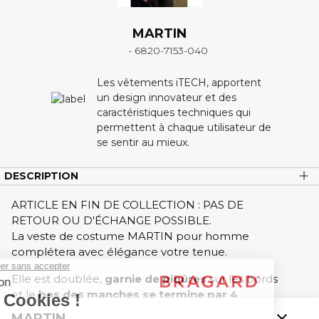
MARTIN
- 6820-7153-040
Les vêtements iTECH, apportent
un design innovateur et des
caractéristiques techniques qui
permettent à chaque utilisateur de
se sentir au mieux.
DESCRIPTION
ARTICLE EN FIN DE COLLECTION : PAS DE
RETOUR OU D'ÉCHANGE POSSIBLE.
La veste de costume MARTIN pour homme
complétera avec élégance votre tenue.
Elle est doublée,
garnie de piqûres
sur les bords
et le
bas des manches se termine par 4
boutons.
close
MARTIN