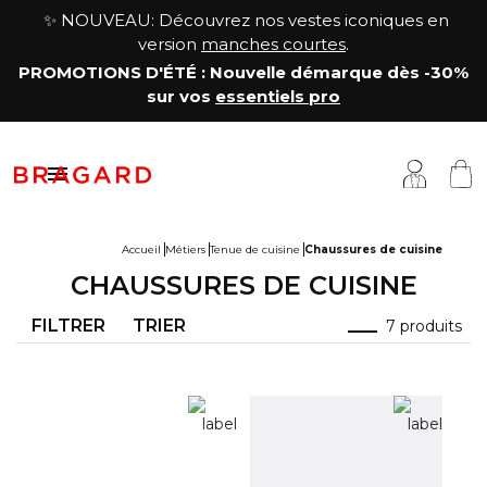
✨ NOUVEAU: Découvrez nos vestes iconiques en
version
manches courtes
.
PROMOTIONS D'ÉTÉ
: Nouvelle démarque
dès -30%
sur vos
essentiels pro

Accueil
Métiers
Tenue de cuisine
Chaussures de cuisine
CHAUSSURES DE CUISINE
estes
êtements cuisine
a Maison
FILTRER
TRIER
7 produits
antalons & Jupes
êtements boucher, charcutier, traiteur
otre histoire
abliers & Chasubles
êtements fromager
avoir-faire
haussures & Chaussettes
êtements service & hôtellerie
ersonnalisation
auts
enue médicale
artenariats & Collaborations