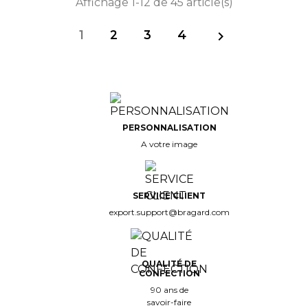
Affichage 1-12 de 45 article(s)
1
2
3
4

PERSONNALISATION
A votre image
SERVICE CLIENT
export.support@bragard.com
QUALITÉ DE
CONFECTION
90 ans de
savoir-faire