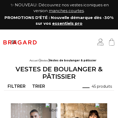
✨ NOUVEAU: Découvrez nos vestes iconiques en
version
manches courtes
.
PROMOTIONS D'ÉTÉ
: Nouvelle démarque
dès -30%
sur vos
essentiels pro

Accueil
Vestes
Vestes de boulanger & pâtissier
VESTES DE BOULANGER &
estes
êtements cuisine
a Maison
PÂTISSIER
antalons & Jupes
êtements boucher, charcutier, traiteur
otre histoire
FILTRER
TRIER
45 produits
abliers & Chasubles
êtements fromager
avoir-faire
haussures & Chaussettes
êtements service & hôtellerie
ersonnalisation
auts
enue médicale
artenariats & Collaborations