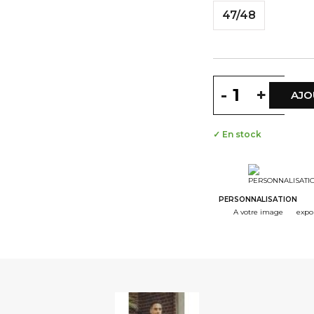
47/48
-
+
AJO
✓ En stock
PERSONNALISATION
A votre image
expo