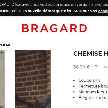
AU: Découvrez nos vestes iconiques en version
manches 
ONS D'ÉTÉ
: Nouvelle démarque
dès -30% sur vos
esse
SULIAL
CHEMISE 
36,99 € HT
4
Coupe slim
Fermeture bo
Manches long
Élégance au qu