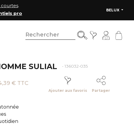
courtes
.
BELUX
ntiels pro
HOMME SULIAL
- 136032-035
4,39 € TTC
Ajouter aux favoris
Partager
utonnée
ues
otidien