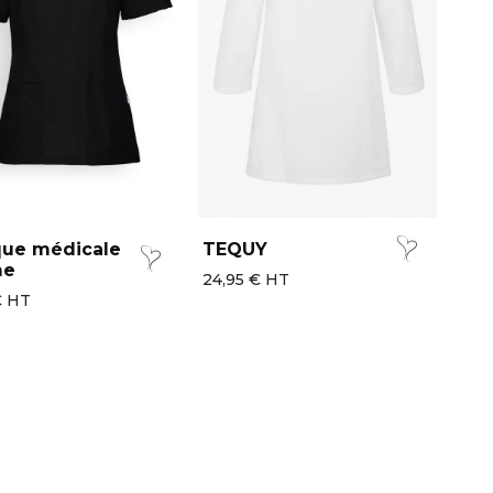
que médicale
TEQUY
me
24,95 € HT
€ HT