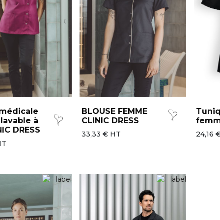
 médicale
BLOUSE FEMME
Tuni
lavable à
CLINIC DRESS
fem
NIC DRESS
33,33 € HT
24,16 
HT