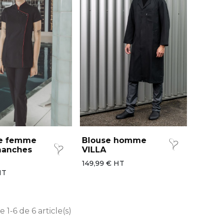
e femme
Blouse homme
manches
VILLA
149,99 € HT
HT
 1-6 de 6 article(s)