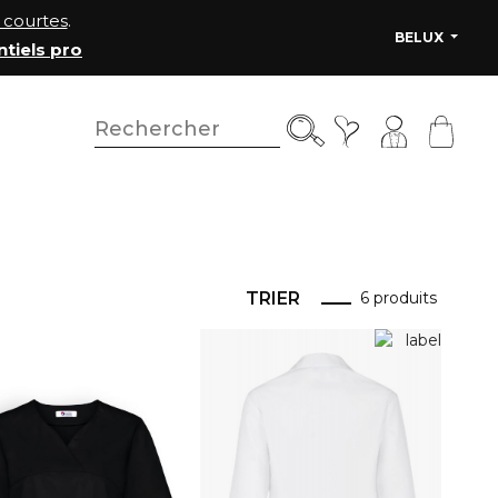
courtes
.
BELUX
ntiels pro
TRIER
6 produits