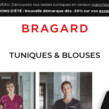
AU: Découvrez nos vestes iconiques en version
manches 
ONS D'ÉTÉ
: Nouvelle démarque
dès -30% sur vos
esse
TUNIQUES & BLOUSES