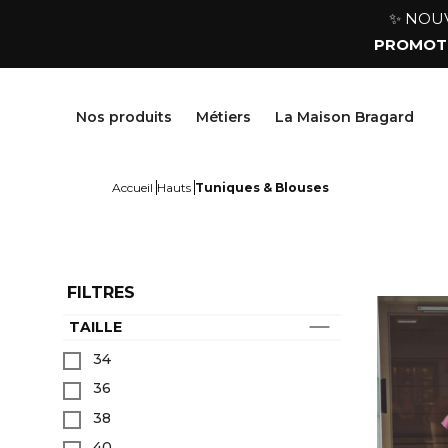
✨ NOUVE
PROMOTI
Nos produits
Métiers
La Maison Bragard
Accueil
Hauts
Tuniques & Blouses
FILTRES
TAILLE
Vestes
Vêtements cuisine
La Maison
34
Pantalons & Jupes
Vêtements boucher, charcutier, traiteur
Notre histoire
36
Tabliers & Chasubles
Vêtements fromager
Savoir-faire
Chaussures & Chaussettes
Vêtements service & hôtellerie
Personnalisation
38
Hauts
Tenue médicale
Partenariats & Collaborations
40