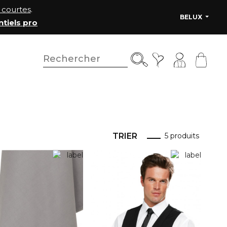
courtes
.
BELUX
ntiels pro
TRIER
5 produits