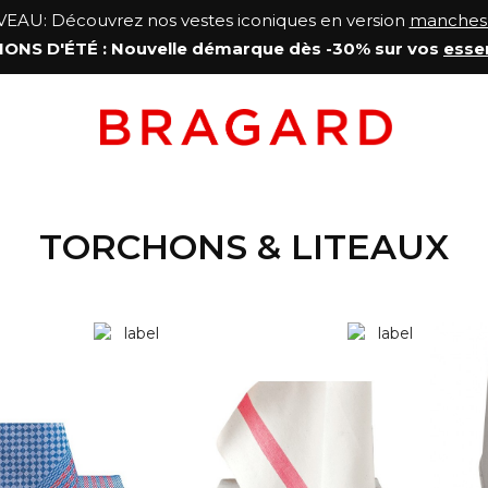
AU: Découvrez nos vestes iconiques en version
manches 
ONS D'ÉTÉ
: Nouvelle démarque
dès -30% sur vos
esse
TORCHONS & LITEAUX