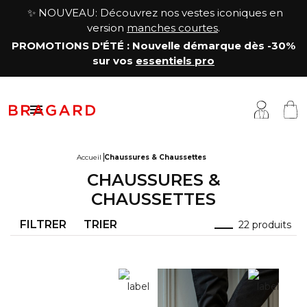
✨ NOUVEAU: Découvrez nos vestes iconiques en
version
manches courtes
.
PROMOTIONS D'ÉTÉ
: Nouvelle démarque
dès -30%
sur vos
essentiels pro

Accueil
Chaussures & Chaussettes
CHAUSSURES &
estes
êtements cuisine
a Maison
CHAUSSETTES
antalons & Jupes
êtements boucher, charcutier, traiteur
otre histoire
FILTRER
TRIER
22 produits
abliers & Chasubles
êtements fromager
avoir-faire
haussures & Chaussettes
êtements service & hôtellerie
ersonnalisation
auts
enue médicale
artenariats & Collaborations