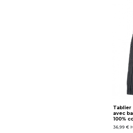
Tablie
avec ba
100% c
36,99 € 