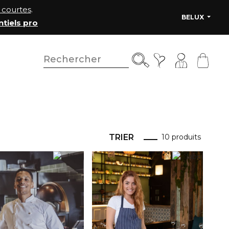
courtes
.
BELUX
ntiels pro
TRIER
10 produits