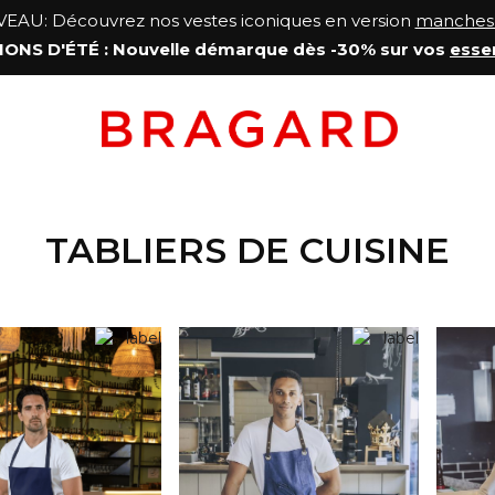
AU: Découvrez nos vestes iconiques en version
manches 
ONS D'ÉTÉ
: Nouvelle démarque
dès -30% sur vos
esse
TABLIERS DE CUISINE