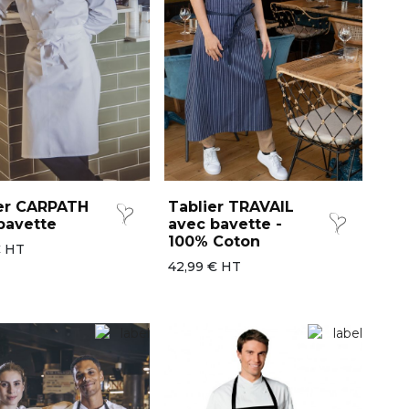
er CARPATH
Tablier TRAVAIL
bavette
avec bavette -
100% Coton
€ HT
42,99 € HT