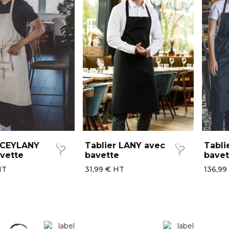
r CEYLANY
Tablier LANY avec
Tabli
vette
bavette
bavet
HT
31,99 € HT
136,99