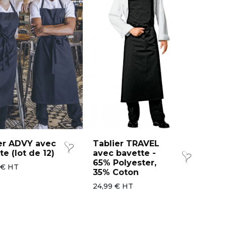
er ADVY avec
Tablier TRAVEL
te (lot de 12)
avec bavette -
65% Polyester,
 € HT
35% Coton
24,99 € HT