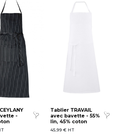
r CEYLANY
Tablier TRAVAIL
vette -
avec bavette - 55%
oton
lin, 45% coton
HT
45,99 € HT