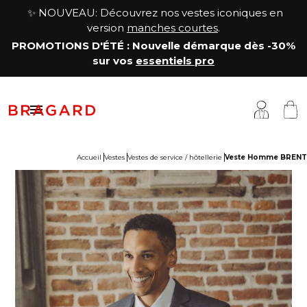
✨ NOUVEAU: Découvrez nos vestes iconiques en
version
manches courtes
.
PROMOTIONS D'ÉTÉ
: Nouvelle démarque
dès -30%
sur vos
essentiels pro

Accueil
Vestes
Vestes de service / hôtellerie
Veste Homme BRENT
estes
êtements cuisine
a Maison
antalons & Jupes
êtements boucher, charcutier, traiteur
otre histoire
abliers & Chasubles
êtements fromager
avoir-faire
haussures & Chaussettes
êtements service & hôtellerie
ersonnalisation
auts
enue médicale
artenariats & Collaborations