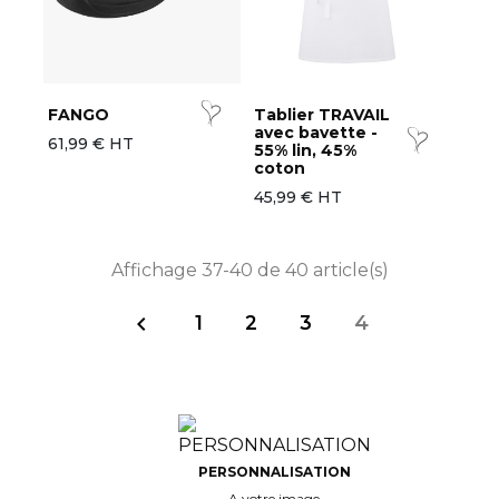
FANGO
Tablier TRAVAIL
avec bavette -
61,99 € HT
55% lin, 45%
coton
45,99 € HT
Affichage 37-40 de 40 article(s)
1
2
3
4

PERSONNALISATION
A votre image