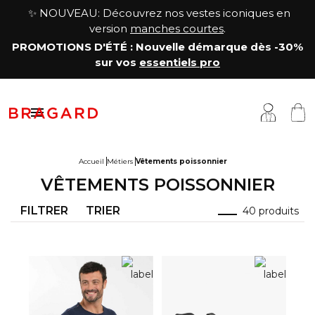
✨ NOUVEAU: Découvrez nos vestes iconiques en
version
manches courtes
.
PROMOTIONS D'ÉTÉ
: Nouvelle démarque
dès -30%
sur vos
essentiels pro

Accueil
Métiers
Vêtements poissonnier
VÊTEMENTS POISSONNIER
estes
êtements cuisine
a Maison
FILTRER
TRIER
40 produits
antalons & Jupes
êtements boucher, charcutier, traiteur
otre histoire
abliers & Chasubles
êtements fromager
avoir-faire
haussures & Chaussettes
êtements service & hôtellerie
ersonnalisation
auts
enue médicale
artenariats & Collaborations