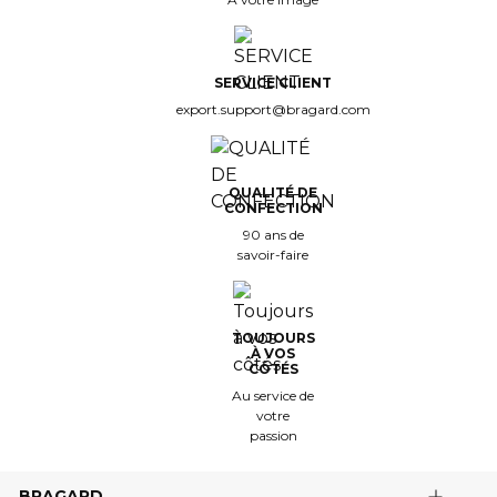
SERVICE CLIENT
export.support@bragard.com
QUALITÉ DE
CONFECTION
90 ans de
savoir-faire
TOUJOURS
À VOS
CÔTÉS
Au service de
votre
passion
BRAGARD