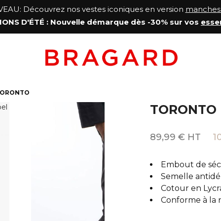
AU: Découvrez nos vestes iconiques en version
manches 
ONS D'ÉTÉ
: Nouvelle démarque
dès -30% sur vos
esse
ORONTO
TORONTO
89,99 € HT
1
Embout de séc
Semelle antid
Cotour en Lyc
Conforme à la 