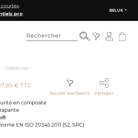
courtes
.
BELUX
ntiels pro
- 125605-042
07,99 € TTC
Ajouter aux favoris
Partager
urité en composite
érapante
ra®
norme EN ISO 20345:2011 (S2, SRC)