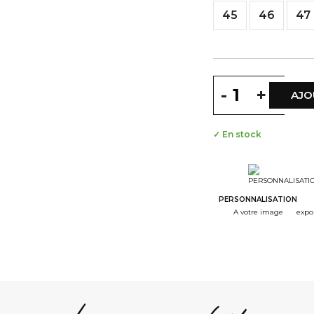
45
46
47
-
+
AJO
✓ En stock
PERSONNALISATION
A votre image
expo