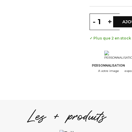
-
+
AJO
✓ Plus que 2 en stock
PERSONNALISATION
A votre image
expo
Les + produits