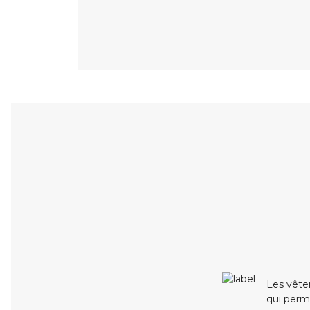
Les vête
qui perme