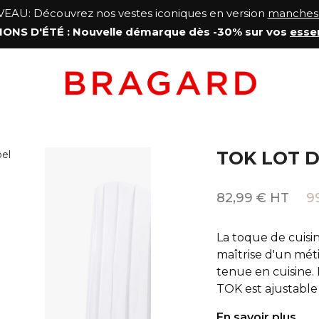
AU: Découvrez nos vestes iconiques en version
manches 
ONS D'ÉTÉ
: Nouvelle démarque
dès -30% sur vos
esse
TOK LOT D
82,99 € HT
9
La toque de cuisi
maîtrise d'un méti
tenue en cuisine.
TOK est ajustable 
En savoir plus