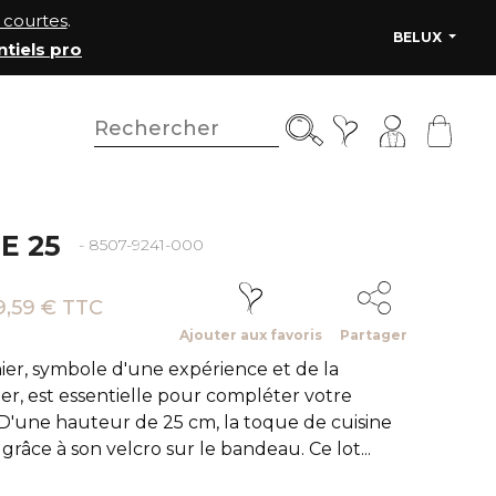
courtes
.
BELUX
ntiels pro
E 25
- 8507-9241-000
9,59 € TTC
Ajouter aux favoris
Partager
nier, symbole d'une expérience et de la
er, est essentielle pour compléter votre
 D'une hauteur de 25 cm, la toque de cuisine
grâce à son velcro sur le bandeau. Ce lot...