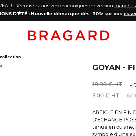
AU: Découvrez nos vestes iconiques en version
manches 
ONS D'ÉTÉ
: Nouvelle démarque
dès -30% sur vos
esse
collection
GOYAN - F
19,99 € HT
-
5,00 € HT
6,0
ARTICLE EN FIN 
D'ÉCHANGE POSSIB
tenue en cuisine,
symbole d'une exp