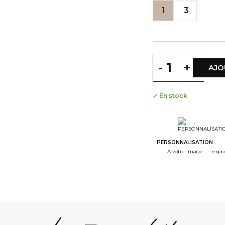
1
3
-
+
AJO
✓ En stock
PERSONNALISATION
A votre image
expo