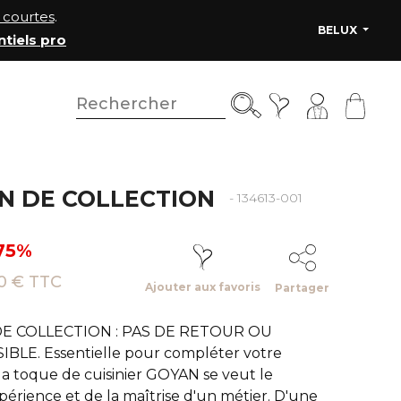
courtes
.
BELUX
ntiels pro
IN DE COLLECTION
- 134613-001
 75%
0 € TTC
Ajouter aux favoris
Partager
DE COLLECTION : PAS DE RETOUR OU
LE. Essentielle pour compléter votre
 la toque de cuisinier GOYAN se veut le
érience et de la maîtrise d'un métier. D'une