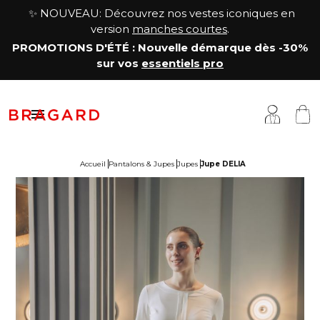
✨ NOUVEAU: Découvrez nos vestes iconiques en
version
manches courtes
.
PROMOTIONS D'ÉTÉ
: Nouvelle démarque
dès -30%
sur vos
essentiels pro

Accueil
Pantalons & Jupes
Jupes
Jupe DELIA
estes
êtements cuisine
a Maison
antalons & Jupes
êtements boucher, charcutier, traiteur
otre histoire
abliers & Chasubles
êtements fromager
avoir-faire
haussures & Chaussettes
êtements service & hôtellerie
ersonnalisation
auts
enue médicale
artenariats & Collaborations