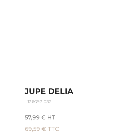
JUPE DELIA
- 136097-032
57,99 € HT
69,59 € TTC