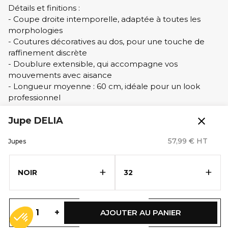
Détails et finitions :
- Coupe droite intemporelle, adaptée à toutes les
morphologies
- Coutures décoratives au dos, pour une touche de
raffinement discrète
- Doublure extensible, qui accompagne vos
mouvements avec aisance
- Longueur moyenne : 60 cm, idéale pour un look
professionnel
Tissu technique :
close
Jupe DELIA
- Très résistant, adapté à un usage intensif et
quotidien
57,99 € HT
Jupes
- Extensible, pour un confort optimal et une grande
liberté de mouvement
+
+
NOIR
32
- Résistant aux taches, pour un entretien facile et
un aspect net tout au long de la journée
Optez pour une jupe aussi élégante que
-
+
AJOUTER AU PANIER
fonctionnelle, pensée pour vous accompagner
durablement avec style dans votre environnement