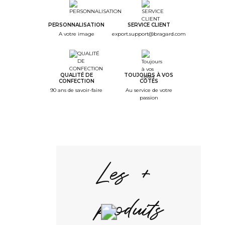
PERSONNALISATION
SERVICE CLIENT
A votre image
export.support@bragard.com
QUALITÉ DE
TOUJOURS À VOS
CONFECTION
CÔTÉS
90 ans de savoir-faire
Au service de votre
passion
Les +
produits