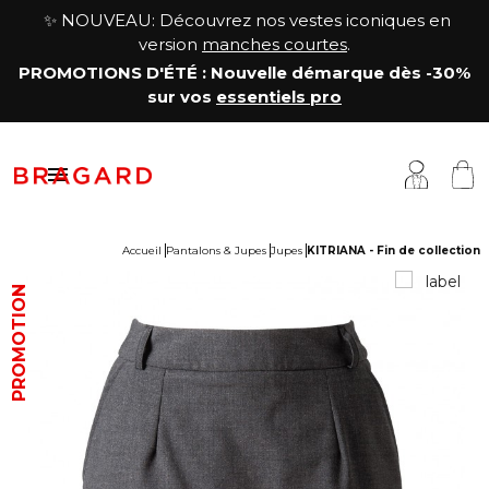
✨ NOUVEAU: Découvrez nos vestes iconiques en
version
manches courtes
.
PROMOTIONS D'ÉTÉ
: Nouvelle démarque
dès -30%
sur vos
essentiels pro

Accueil
Pantalons & Jupes
Jupes
KITRIANA - Fin de collection
estes
êtements cuisine
a Maison
PROMOTION
antalons & Jupes
êtements boucher, charcutier, traiteur
otre histoire
abliers & Chasubles
êtements fromager
avoir-faire
haussures & Chaussettes
êtements service & hôtellerie
ersonnalisation
auts
enue médicale
artenariats & Collaborations