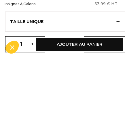
un design innovateur et des
33,99 € HT
Insignes & Galons
caractéristiques techniques qui
permettent à chaque utilisateur de
se sentir au mieux.
+
TAILLE UNIQUE
DESCRIPTION
La paire de galons d'épaules dorés pour femme
-
+
AJOUTER AU PANIER
GALATA complètera parfaitement vos tenues avec
élégance.