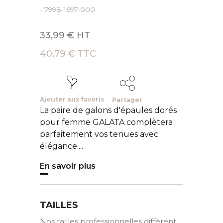
- 7998-1697-000
33,99 € HT
40,79 € TTC
Ajouter aux favoris
Partager
La paire de galons d'épaules dorés
pour femme GALATA complètera
parfaitement vos tenues avec
élégance....
En savoir plus
TAILLES
Nos tailles professionnelles diffèrent