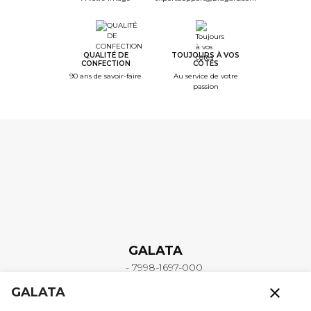
QUALITÉ DE
TOUJOURS À VOS
CONFECTION
CÔTÉS
90 ans de savoir-faire
Au service de votre
passion
GALATA
- 7998-1697-000
close
GALATA
Les vêtements iTECH, apportent