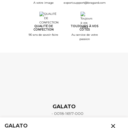
A votre image
export.support@bragard.com
QUALITÉ DE
TOUJOURS À VOS
CONFECTION
CÔTÉS
90 ans de savoir-faire
Au service de votre
passion
GALATO
- 0018-1697-000
close
GALATO
Les vêtements iTECH, apportent