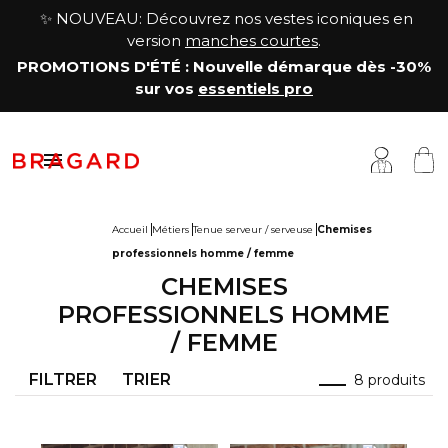
✨ NOUVEAU: Découvrez nos vestes iconiques en
version
manches courtes
.
PROMOTIONS D'ÉTÉ
: Nouvelle démarque
dès -30%
sur vos
essentiels pro

Accueil
Métiers
Tenue serveur / serveuse
Chemises
professionnels homme / femme
estes
êtements cuisine
a Maison
CHEMISES
antalons & Jupes
êtements boucher, charcutier, traiteur
otre histoire
PROFESSIONNELS HOMME
/ FEMME
abliers & Chasubles
êtements fromager
avoir-faire
FILTRER
TRIER
8 produits
haussures & Chaussettes
êtements service & hôtellerie
ersonnalisation
auts
enue médicale
artenariats & Collaborations