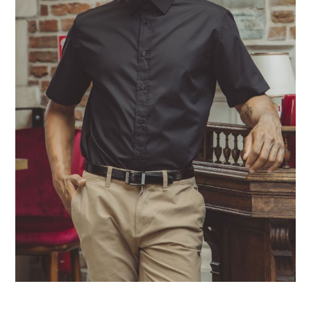
ccessoires
aison de retraite
ragard à l'international
ollections
êtements boulanger, pâtissier
arques du groupe
outes les marques
êtements poissonnier
réparez la rentrée
ar & Café, Sommellerie
ernière Chance
space bien-être & spa
roduits phares
ouveautés