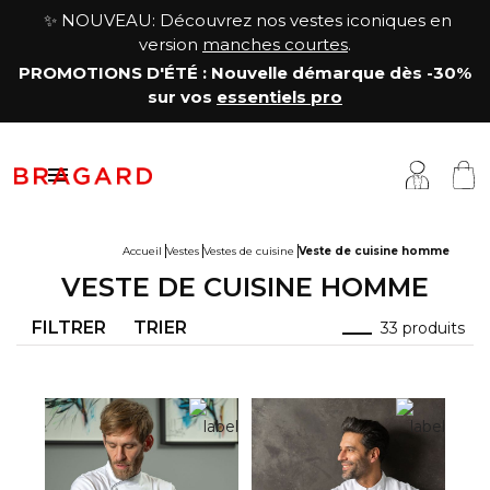
✨ NOUVEAU: Découvrez nos vestes iconiques en
version
manches courtes
.
PROMOTIONS D'ÉTÉ
: Nouvelle démarque
dès -30%
sur vos
essentiels pro

Accueil
Vestes
Vestes de cuisine
Veste de cuisine homme
VESTE DE CUISINE HOMME
estes
êtements cuisine
a Maison
FILTRER
TRIER
33 produits
antalons & Jupes
êtements boucher, charcutier, traiteur
otre histoire
abliers & Chasubles
êtements fromager
avoir-faire
haussures & Chaussettes
êtements service & hôtellerie
ersonnalisation
auts
enue médicale
artenariats & Collaborations