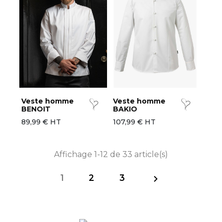
Veste homme
Veste homme
BENOIT
BAKIO
89,99 € HT
107,99 € HT
Affichage 1-12 de 33 article(s)
1
2
3
