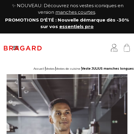
✨ NOUVEAU: Découvrez nos vestes iconiques en
version
manches courtes
.
PROMOTIONS D'ÉTÉ
: Nouvelle démarque
dès -30%
sur vos
essentiels pro

Accueil
Vestes
Vestes de cuisine
Veste JULIUS manches longues
estes
êtements cuisine
a Maison
antalons & Jupes
êtements boucher, charcutier, traiteur
otre histoire
abliers & Chasubles
êtements fromager
avoir-faire
haussures & Chaussettes
êtements service & hôtellerie
ersonnalisation
auts
enue médicale
artenariats & Collaborations