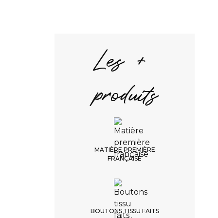
1/4. Couleur du vêtement
Choix de la couleur
Les +
Blanc
RETOUR
produits
CONTINUER
DÉLAI DE LIVRAISON
MATIÈRE PREMIÈRE
3 à 4 semaines
FRANÇAISE
PAS DE RETOUR
ni échange possible
BOUTONS TISSU FAITS