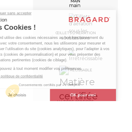
MAIN
GRAND
CHEF®
super
ŒILLETS D'AÉRATION
SOUS LES BRAS
longue
Vestes
175,99 €
de
HT
cuisine
IRRÉTRÉCISSABLE
+
+
BLANC
50
MATIÈRE CERTIFIÉE
-
+
AJOUTER AU PANIER
OEKO-TEX