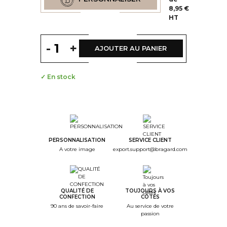
8,95 €
HT
-
+
AJOUTER AU PANIER
✓ En stock
--
Step Color
--
Step Monogramme
PERSONNALISATION
SERVICE CLIENT
A votre image
export.support@bragard.com
--
Step Font
--
Step Color Broderie
QUALITÉ DE
TOUJOURS À VOS
CONFECTION
CÔTÉS
--
90 ans de savoir-faire
Au service de votre
Step Recap
passion