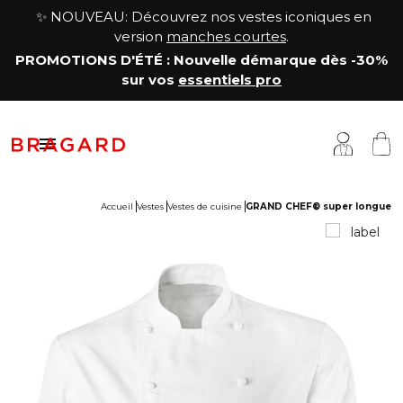
✨ NOUVEAU: Découvrez nos vestes iconiques en
version
manches courtes
.
PROMOTIONS D'ÉTÉ
: Nouvelle démarque
dès -30%
sur vos
essentiels pro

Accueil
Vestes
Vestes de cuisine
GRAND CHEF® super longue
estes
êtements cuisine
a Maison
antalons & Jupes
êtements boucher, charcutier, traiteur
otre histoire
abliers & Chasubles
êtements fromager
avoir-faire
haussures & Chaussettes
êtements service & hôtellerie
ersonnalisation
auts
enue médicale
artenariats & Collaborations