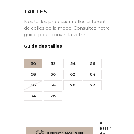
TAILLES
Nos tailles professionnelles diffèrent
de celles de la mode. Consultez notre
guide pour trouver la vôtre.
Guide des tailles
50
52
54
56
58
60
62
64
66
68
70
72
74
76
À
partir
PERSONNALISER
de