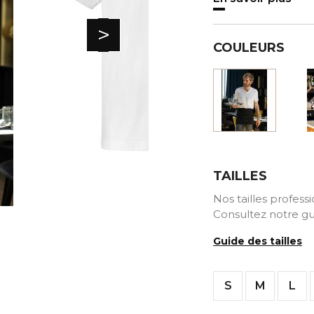
>
COULEURS
Blanc
TAILLES
Nos tailles profess
Consultez notre gu
Guide des tailles
S
M
L