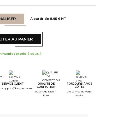
NALISER
À partir de 8,95 € HT
UTER AU PANIER
mmande : expédié sous 4
tep Color
tep Monogramme
SERVICE CLIENT
QUALITÉ DE
TOUJOURS À VOS
CONFECTION
CÔTÉS
rt.support@bragard.com
90 ans de savoir-
Au service de votre
faire
passion
tep Font
tep Color Broderie