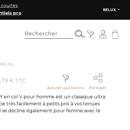
courtes
.
BELUX
ntiels pro
065-2XL
,79 € TTC
Ajouter aux favoris
Partager
Y en col V pour homme est un classique ultra
cie très facilement à petits prix à vos tenues
 Il se décline également pour femme avec le
.