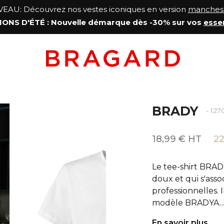
AU: Découvrez nos vestes iconiques en version
manches 
ONS D'ÉTÉ
: Nouvelle démarque
dès -30% sur vos
esse
BRADY
- 127
18,99 € HT
22
Le tee-shirt BRAD
doux et qui s'asso
professionnelles.
modèle BRADYA...
En savoir plus