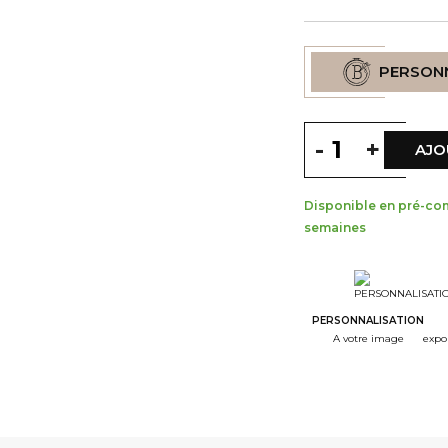
PERSON
-
+
AJO
Disponible en pré-co
semaines
--
S
--
S
PERSONNALISATION
A votre image
expo
--
S
--
S
--