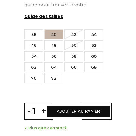
guide pour trouver la vôtre.
Guide des tailles
38
40
42
44
46
48
50
52
54
56
58
60
62
64
66
68
70
72
-
+
AJOUTER AU PANIER
✓ Plus que 2 en stock