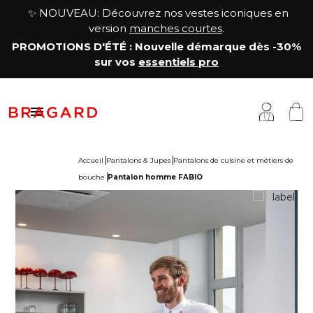
✨ NOUVEAU: Découvrez nos vestes iconiques en
version
manches courtes
.
PROMOTIONS D'ÉTÉ
: Nouvelle démarque
dès -30%
sur vos
essentiels pro

Accueil
Pantalons & Jupes
Pantalons de cuisine et métiers de
bouche
Pantalon homme FABIO
estes
êtements cuisine
a Maison
antalons & Jupes
êtements boucher, charcutier, traiteur
otre histoire
abliers & Chasubles
êtements fromager
avoir-faire
haussures & Chaussettes
êtements service & hôtellerie
ersonnalisation
auts
enue médicale
artenariats & Collaborations