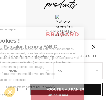
produits
MATIÈRE PREMIÈRE
FRANÇAISE
close
Pantalon homme FABIO
129,99 € HT
Pantalons de cuisine et métiers de bouche
+
+
NOIR
40
-
+
AJOUTER AU PANIER
Pantalon homme FABIO
- 0250-0533-040