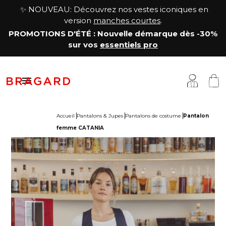
✨ NOUVEAU: Découvrez nos vestes iconiques en
version
manches courtes
.
PROMOTIONS D'ÉTÉ
: Nouvelle démarque
dès -30%
sur vos
essentiels pro

Accueil
Pantalons & Jupes
Pantalons de costume
Pantalon
femme CATANIA
estes
êtements cuisine
a Maison
antalons & Jupes
êtements boucher, charcutier, traiteur
otre histoire
abliers & Chasubles
êtements fromager
avoir-faire
haussures & Chaussettes
êtements service & hôtellerie
ersonnalisation
auts
enue médicale
artenariats & Collaborations