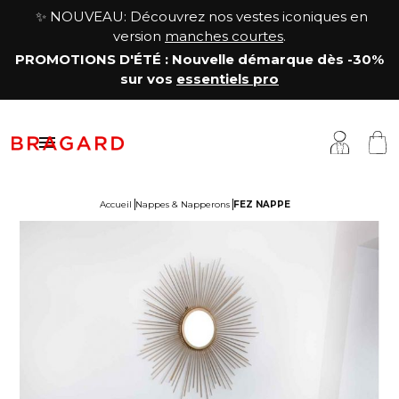
✨ NOUVEAU: Découvrez nos vestes iconiques en
version
manches courtes
.
PROMOTIONS D'ÉTÉ
: Nouvelle démarque
dès -30%
sur vos
essentiels pro

Accueil
Nappes & Napperons
FEZ NAPPE
estes
êtements cuisine
a Maison
antalons & Jupes
êtements boucher, charcutier, traiteur
otre histoire
abliers & Chasubles
êtements fromager
avoir-faire
haussures & Chaussettes
êtements service & hôtellerie
ersonnalisation
auts
enue médicale
artenariats & Collaborations