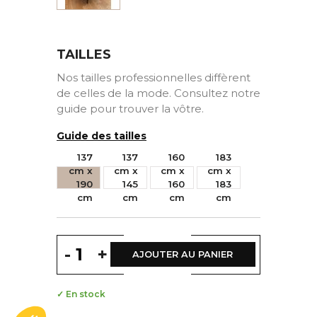
TAILLES
Nos tailles professionnelles diffèrent
de celles de la mode. Consultez notre
guide pour trouver la vôtre.
Guide des tailles
FEZ
NAPPE
137
137
160
183
cm x
cm x
cm x
cm x
190
145
160
183
26,99 €
Nappes &
cm
cm
cm
cm
Napperons
HT
137
-
+
CM
AJOUTER AU PANIER
+
+
BLANC
X
190
✓ En stock
CM