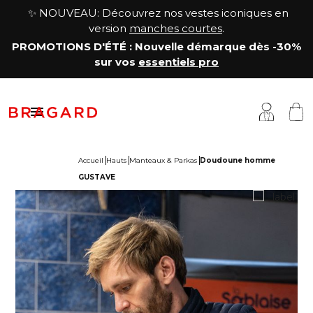
✨ NOUVEAU: Découvrez nos vestes iconiques en
version
manches courtes
.
PROMOTIONS D'ÉTÉ
: Nouvelle démarque
dès -30%
sur vos
essentiels pro

Accueil
Hauts
Manteaux & Parkas
Doudoune homme
GUSTAVE
estes
êtements cuisine
a Maison
antalons & Jupes
êtements boucher, charcutier, traiteur
otre histoire
abliers & Chasubles
êtements fromager
avoir-faire
haussures & Chaussettes
êtements service & hôtellerie
ersonnalisation
auts
enue médicale
artenariats & Collaborations