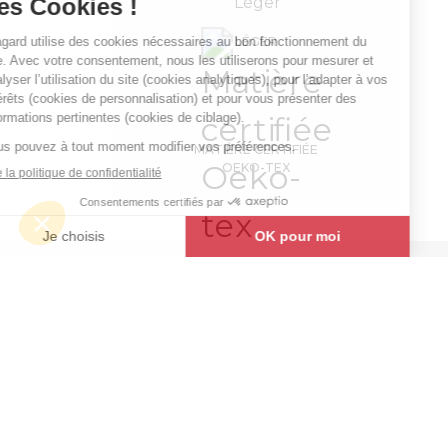
Doudoune
homme
LÉGER
GUSTAVE
59,99 €
Manteaux
& Parkas
HT
MATIÈRE CERTIFIÉE
OEKO-TEX
+
+
BLEU
XXXL
-
+
AJOUTER AU PANIER
Doudoune homme GUSTAVE