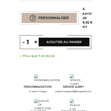
À
partir
PERSONNALISER
de
8,95 €
HT
-
+
AJOUTER AU PANIER
✓ Plus que 7 en stock
--
Step Color
--
Step Monogramme
PERSONNALISATION
SERVICE CLIENT
A votre image
export.support@bragard.com
--
Step Font
--
Step Color Broderie