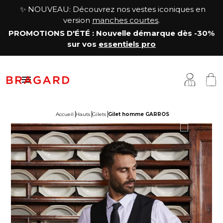
✨ NOUVEAU: Découvrez nos vestes iconiques en
version
manches courtes
.
PROMOTIONS D'ÉTÉ
: Nouvelle démarque
dès -30%
sur vos
essentiels pro

Accueil
Hauts
Gilets
Gilet homme GARROS
estes
êtements cuisine
a Maison
antalons & Jupes
êtements boucher, charcutier, traiteur
otre histoire
abliers & Chasubles
êtements fromager
avoir-faire
haussures & Chaussettes
êtements service & hôtellerie
ersonnalisation
auts
enue médicale
artenariats & Collaborations