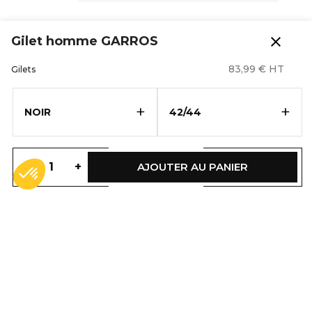
close
Gilet homme GARROS
83,99 € HT
Gilets
+
+
NOIR
42/44
Gilet homme GARROS
-
+
AJOUTER AU PANIER
- 6481-8847-042
Les vêtements iTECH, apportent
un design innovateur et des
caractéristiques techniques qui
permettent à chaque utilisateur de
se sentir au mieux.
DESCRIPTION