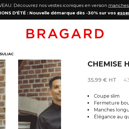
AU: Découvrez nos vestes iconiques en version
manches 
ONS D'ÉTÉ
: Nouvelle démarque
dès -30% sur vos
esse
SULIAC
CHEMISE 
35,99 € HT
43
Coupe slim
Fermeture bo
Manches long
Élégance au qu