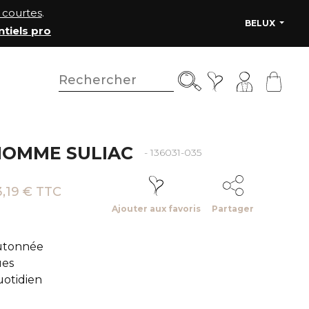
courtes
.
BELUX
ntiels pro
HOMME SULIAC
- 136031-035
,19 € TTC
Ajouter aux favoris
Partager
utonnée
ues
otidien