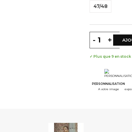
47/48
-
+
AJO
✓ Plus que 9 en stock
PERSONNALISATION
A votre image
expo