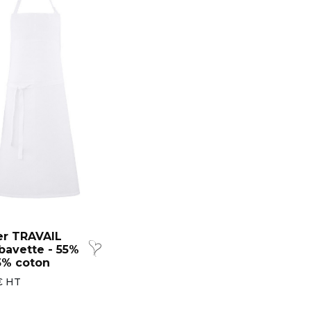
er TRAVAIL
bavette - 55%
45% coton
€ HT