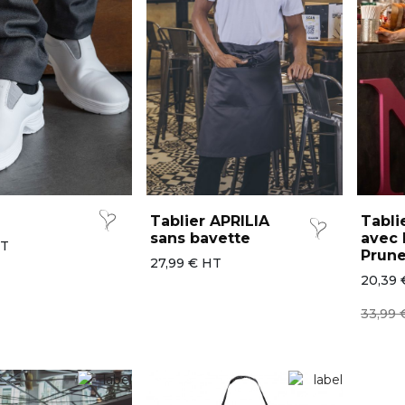
Tablier APRILIA
Tabli
sans bavette
avec 
HT
Prun
27,99 € HT
20,39 
33,99 