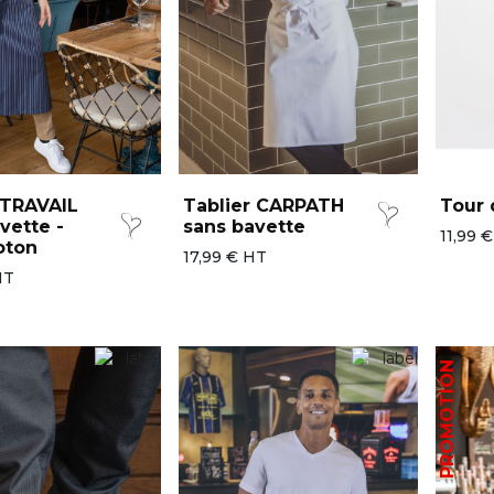
 TRAVAIL
Tablier CARPATH
Tour
vette -
sans bavette
11,99 
oton
17,99 € HT
HT
PROMOTION