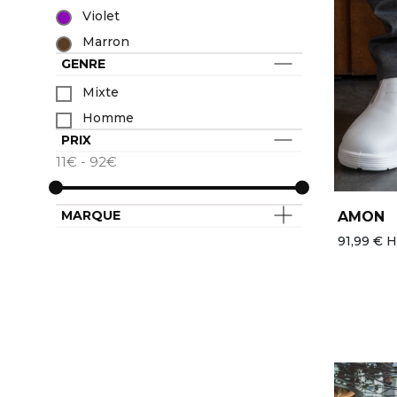
Violet
Marron
GENRE
Mixte
Homme
PRIX
11€ - 92€
MARQUE
AMON
91,99 € 