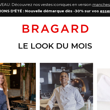
AU: Découvrez nos vestes iconiques en version
manches 
ONS D'ÉTÉ
: Nouvelle démarque
dès -30% sur vos
esse
LE LOOK DU MOIS