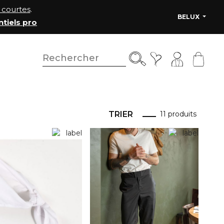
courtes
.
BELUX
ntiels pro
TRIER
11 produits