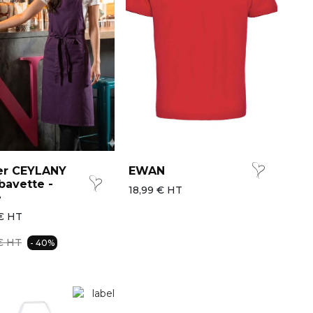
er CEYLANY
EWAN
bavette -
18,99 € HT
e
€ HT
€ HT
- 40%