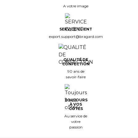
A votre image
SERVICE CLIENT
export.support@bragard.com
QUALITÉ DE
CONFECTION
90 ans de
savoir-faire
TOUJOURS
À VOS
CÔTÉS
Au service de
votre
passion