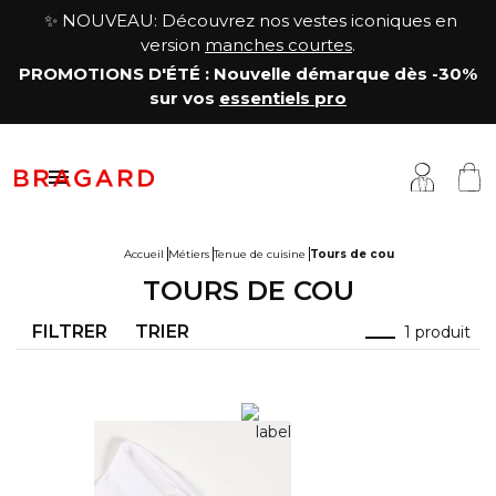
✨ NOUVEAU: Découvrez nos vestes iconiques en
version
manches courtes
.
PROMOTIONS D'ÉTÉ
: Nouvelle démarque
dès -30%
sur vos
essentiels pro

Accueil
Métiers
Tenue de cuisine
Tours de cou
TOURS DE COU
estes
êtements cuisine
a Maison
FILTRER
TRIER
1 produit
antalons & Jupes
êtements boucher, charcutier, traiteur
otre histoire
abliers & Chasubles
êtements fromager
avoir-faire
haussures & Chaussettes
êtements service & hôtellerie
ersonnalisation
auts
enue médicale
artenariats & Collaborations