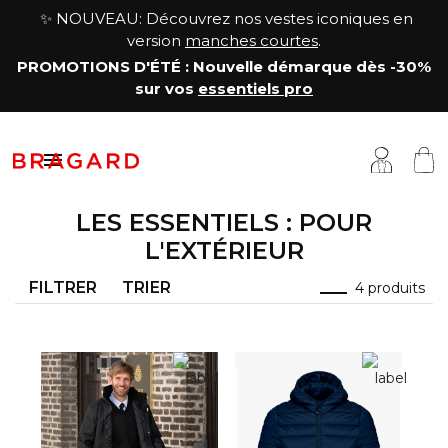
✨ NOUVEAU: Découvrez nos vestes iconiques en
version
manches courtes
.
PROMOTIONS D'ÉTÉ
: Nouvelle démarque
dès -30%
sur vos
essentiels pro

LES ESSENTIELS : POUR
L'EXTÉRIEUR
estes
êtements cuisine
a Maison
FILTRER
TRIER
4 produits
antalons & Jupes
êtements boucher, charcutier, traiteur
otre histoire
abliers & Chasubles
êtements fromager
avoir-faire
haussures & Chaussettes
êtements service & hôtellerie
ersonnalisation
auts
enue médicale
artenariats & Collaborations